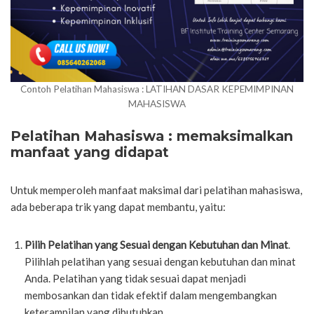
Contoh Pelatihan Mahasiswa : LATIHAN DASAR KEPEMIMPINAN
MAHASISWA
Pelatihan Mahasiswa : memaksimalkan
manfaat yang didapat
Untuk memperoleh manfaat maksimal dari pelatihan mahasiswa,
ada beberapa trik yang dapat membantu, yaitu:
Pilih Pelatihan yang Sesuai dengan Kebutuhan dan Minat
.
Pilihlah pelatihan yang sesuai dengan kebutuhan dan minat
Anda. Pelatihan yang tidak sesuai dapat menjadi
membosankan dan tidak efektif dalam mengembangkan
keterampilan yang dibutuhkan.