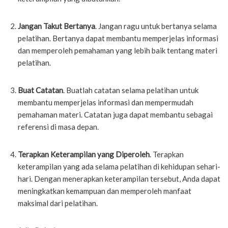
Jangan Takut Bertanya
. Jangan ragu untuk bertanya selama
pelatihan. Bertanya dapat membantu memperjelas informasi
dan memperoleh pemahaman yang lebih baik tentang materi
pelatihan.
Buat Catatan
. Buatlah catatan selama pelatihan untuk
membantu memperjelas informasi dan mempermudah
pemahaman materi. Catatan juga dapat membantu sebagai
referensi di masa depan.
Terapkan Keterampilan yang Diperoleh
. Terapkan
keterampilan yang ada selama pelatihan di kehidupan sehari-
hari. Dengan menerapkan keterampilan tersebut, Anda dapat
meningkatkan kemampuan dan memperoleh manfaat
maksimal dari pelatihan.