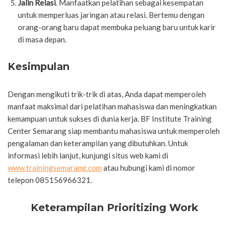
Jalin Relasi
. Manfaatkan pelatihan sebagai kesempatan
untuk memperluas jaringan atau relasi. Bertemu dengan
orang-orang baru dapat membuka peluang baru untuk karir
di masa depan.
Kesimpulan
Dengan mengikuti trik-trik di atas, Anda dapat memperoleh
manfaat maksimal dari pelatihan mahasiswa dan meningkatkan
kemampuan untuk sukses di dunia kerja. BF Institute Training
Center Semarang siap membantu mahasiswa untuk memperoleh
pengalaman dan keterampilan yang dibutuhkan. Untuk
informasi lebih lanjut, kunjungi situs web kami di
www.trainingsemarang.com
atau hubungi kami di nomor
telepon 085156966321.
Keterampilan Prioritizing Work