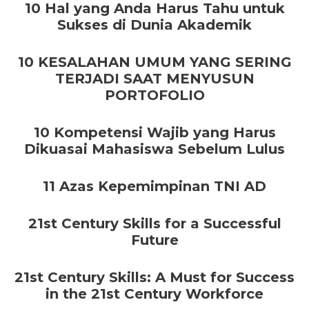
10 Hal yang Anda Harus Tahu untuk
Sukses di Dunia Akademik
10 KESALAHAN UMUM YANG SERING
TERJADI SAAT MENYUSUN
PORTOFOLIO
10 Kompetensi Wajib yang Harus
Dikuasai Mahasiswa Sebelum Lulus
11 Azas Kepemimpinan TNI AD
21st Century Skills for a Successful
Future
21st Century Skills: A Must for Success
in the 21st Century Workforce