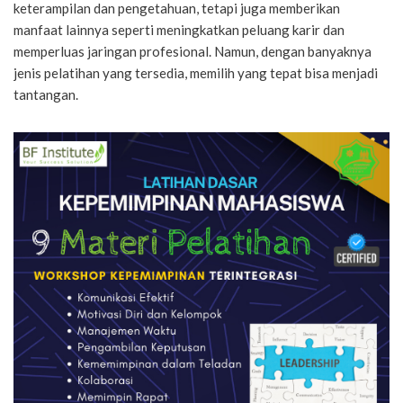
keterampilan dan pengetahuan, tetapi juga memberikan
manfaat lainnya seperti meningkatkan peluang karir dan
memperluas jaringan profesional. Namun, dengan banyaknya
jenis pelatihan yang tersedia, memilih yang tepat bisa menjadi
tantangan.