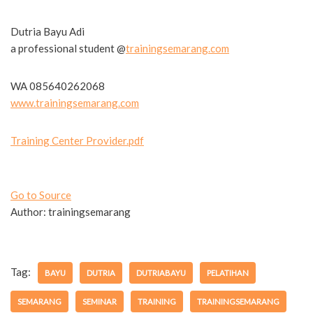
Dutria Bayu Adi
a professional student @
trainingsemarang.com
WA 085640262068
www.trainingsemarang.com
Training Center Provider.pdf
Go to Source
Author: trainingsemarang
Tag:
BAYU
DUTRIA
DUTRIABAYU
PELATIHAN
SEMARANG
SEMINAR
TRAINING
TRAININGSEMARANG