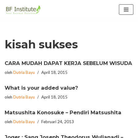
Lompat
ke
konten
kisah sukses
CARA MUDAH DAPAT KERJA SEBELUM WISUDA
oleh
Dutria Bayu
April 18, 2015
What is your added value?
oleh
Dutria Bayu
April 18, 2015
Matsushita Konosuke – Pendiri Matsushita
oleh
Dutria Bayu
Februari 24, 2013
Joger : Sang Joseph Theodorus Wulianadi –