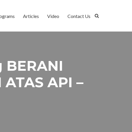
ograms
Articles
Video
Contact Us
g BERANI
 ATAS API –