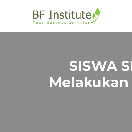
Lompat
ke
konten
SISWA S
Melakukan 