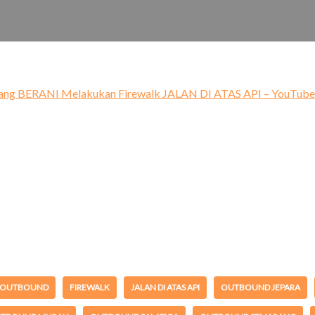
ng BERANI Melakukan Firewalk JALAN DI ATAS API – YouTube
N OUTBOUND
FIREWALK
JALAN DI ATAS API
OUTBOUND JEPARA