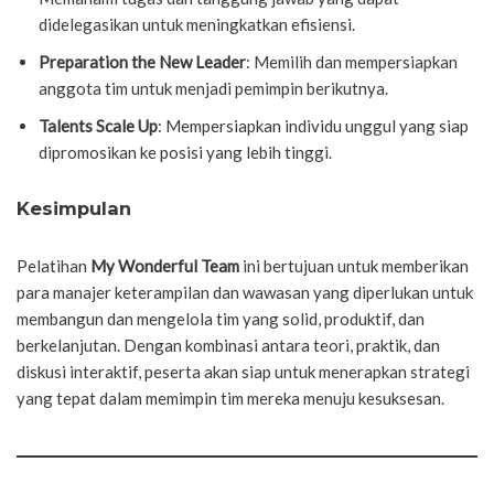
didelegasikan untuk meningkatkan efisiensi.
Preparation the New Leader
: Memilih dan mempersiapkan
anggota tim untuk menjadi pemimpin berikutnya.
Talents Scale Up
: Mempersiapkan individu unggul yang siap
dipromosikan ke posisi yang lebih tinggi.
Kesimpulan
Pelatihan
My Wonderful Team
ini bertujuan untuk memberikan
para manajer keterampilan dan wawasan yang diperlukan untuk
membangun dan mengelola tim yang solid, produktif, dan
berkelanjutan. Dengan kombinasi antara teori, praktik, dan
diskusi interaktif, peserta akan siap untuk menerapkan strategi
yang tepat dalam memimpin tim mereka menuju kesuksesan.