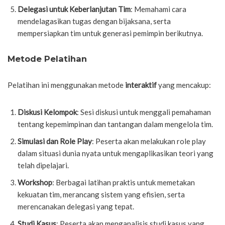
Delegasi untuk Keberlanjutan Tim
: Memahami cara
mendelagasikan tugas dengan bijaksana, serta
mempersiapkan tim untuk generasi pemimpin berikutnya.
Metode Pelatihan
Pelatihan ini menggunakan metode
interaktif
yang mencakup:
Diskusi Kelompok
: Sesi diskusi untuk menggali pemahaman
tentang kepemimpinan dan tantangan dalam mengelola tim.
Simulasi dan Role Play
: Peserta akan melakukan role play
dalam situasi dunia nyata untuk mengaplikasikan teori yang
telah dipelajari.
Workshop
: Berbagai latihan praktis untuk memetakan
kekuatan tim, merancang sistem yang efisien, serta
merencanakan delegasi yang tepat.
Studi Kasus
: Peserta akan menganalisis studi kasus yang