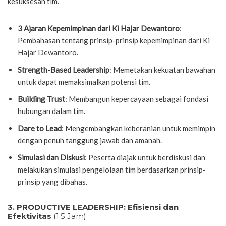
kesuksesan tim.
3 Ajaran Kepemimpinan dari Ki Hajar Dewantoro
:
Pembahasan tentang prinsip-prinsip kepemimpinan dari Ki
Hajar Dewantoro.
Strength-Based Leadership
: Memetakan kekuatan bawahan
untuk dapat memaksimalkan potensi tim.
Building Trust
: Membangun kepercayaan sebagai fondasi
hubungan dalam tim.
Dare to Lead
: Mengembangkan keberanian untuk memimpin
dengan penuh tanggung jawab dan amanah.
Simulasi dan Diskusi
: Peserta diajak untuk berdiskusi dan
melakukan simulasi pengelolaan tim berdasarkan prinsip-
prinsip yang dibahas.
3. PRODUCTIVE LEADERSHIP: Efisiensi dan
Efektivitas
(1.5 Jam)