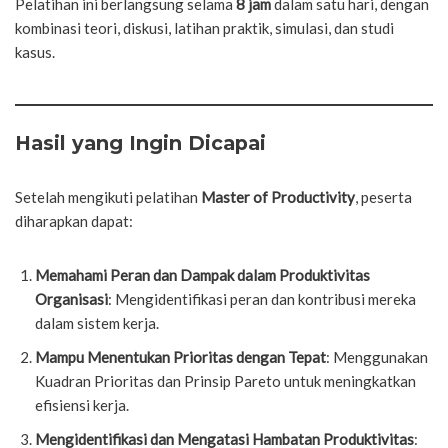
Pelatihan ini berlangsung selama
8 jam
dalam satu hari, dengan
kombinasi teori, diskusi, latihan praktik, simulasi, dan studi
kasus.
Hasil yang Ingin Dicapai
Setelah mengikuti pelatihan
Master of Productivity
, peserta
diharapkan dapat:
Memahami Peran dan Dampak dalam Produktivitas
Organisasi
: Mengidentifikasi peran dan kontribusi mereka
dalam sistem kerja.
Mampu Menentukan Prioritas dengan Tepat
: Menggunakan
Kuadran Prioritas dan Prinsip Pareto untuk meningkatkan
efisiensi kerja.
Mengidentifikasi dan Mengatasi Hambatan Produktivitas
: