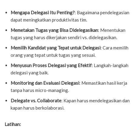
Mengapa Delegasi Itu Penting?
: Bagaimana pendelegasian
dapat meningkatkan produktivitas tim.
Memetakan Tugas yang Bisa Didelegasikan
: Menentukan
tugas yang harus dikerjakan sendiri vs. didelegasikan.
Memilih Kandidat yang Tepat untuk Delegasi
: Cara memilih
orang yang tepat untuk tugas yang sesuai.
Menyusun Proses Delegasi yang Efektif
: Langkah-langkah
delegasi yang baik.
Monitoring dan Evaluasi Delegasi
: Memastikan hasil kerja
tanpa harus micro-managing.
Delegate vs. Collaborate
: Kapan harus mendelegasikan dan
kapan harus berkolaborasi.
Latihan: