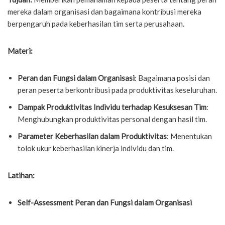
mereka dalam organisasi dan bagaimana kontribusi mereka
berpengaruh pada keberhasilan tim serta perusahaan.
Materi:
Peran dan Fungsi dalam Organisasi
: Bagaimana posisi dan
peran peserta berkontribusi pada produktivitas keseluruhan.
Dampak Produktivitas Individu terhadap Kesuksesan Tim
:
Menghubungkan produktivitas personal dengan hasil tim.
Parameter Keberhasilan dalam Produktivitas
: Menentukan
tolok ukur keberhasilan kinerja individu dan tim.
Latihan:
Self-Assessment Peran dan Fungsi dalam Organisasi