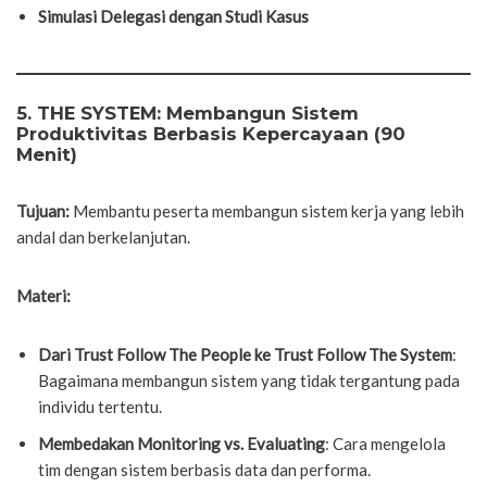
Simulasi Delegasi dengan Studi Kasus
5. THE SYSTEM: Membangun Sistem
Produktivitas Berbasis Kepercayaan
(90
Menit)
Tujuan:
Membantu peserta membangun sistem kerja yang lebih
andal dan berkelanjutan.
Materi:
Dari Trust Follow The People ke Trust Follow The System
:
Bagaimana membangun sistem yang tidak tergantung pada
individu tertentu.
Membedakan Monitoring vs. Evaluating
: Cara mengelola
tim dengan sistem berbasis data dan performa.