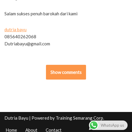
Salam sukses penuh barokah dari kami
dutria bayu
085640262068
Dutriabayu@gmail.com
Show comments
Dutria Bayu
| Powered by
Training Semarang Corp.
WhatsApp us
Home
About
Contact