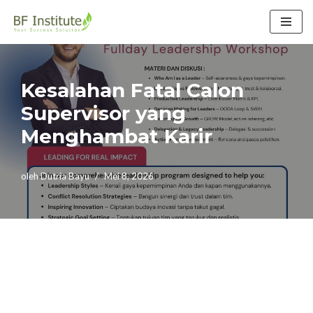
Lompat
ke
konten
Kesalahan Fatal Calon
Supervisor yang
Menghambat Karir
oleh
Dutria Bayu
Mei 8, 2026