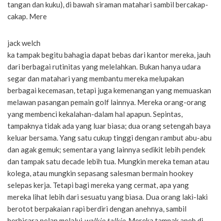
tangan dan kuku), di bawah siraman matahari sambil bercakap-
cakap. Mere
jack welch
ka tampak begitu bahagia dapat bebas dari kantor mereka, jauh
dari berbagai rutinitas yang melelahkan. Bukan hanya udara
segar dan matahari yang membantu mereka melupakan
berbagai kecemasan, tetapi juga kemenangan yang memuaskan
melawan pasangan pemain golf lainnya. Mereka orang-orang
yang membenci kekalahan-dalam hal apapun. Sepintas,
tampaknya tidak ada yang luar biasa; dua orang setengah baya
keluar bersama. Yang satu cukup tinggi dengan rambut abu-abu
dan agak gemuk; sementara yang lainnya sedikit lebih pendek
dan tampak satu decade lebih tua. Mungkin mereka teman atau
kolega, atau mungkin sepasang salesman bermain hookey
selepas kerja. Tetapi bagi mereka yang cermat, apa yang
mereka lihat lebih dari sesuatu yang biasa. Dua orang laki-laki
berotot berpakaian rapi berdiri dengan anehnya, sambil
berbicara pelan melalui
walkie talkie.
Mereka tampak aneh di