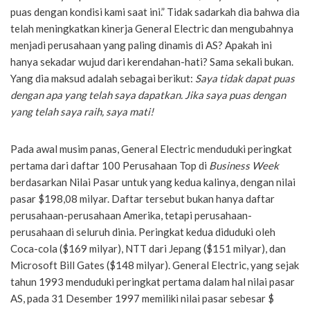
puas dengan kondisi kami saat ini.” Tidak sadarkah dia bahwa dia
telah meningkatkan kinerja General Electric dan mengubahnya
menjadi perusahaan yang paling dinamis di AS? Apakah ini
hanya sekadar wujud dari kerendahan-hati? Sama sekali bukan.
Yang dia maksud adalah sebagai berikut:
Saya tidak dapat puas
dengan apa yang telah saya dapatkan. Jika saya puas dengan
yang telah saya raih, saya mati!
Pada awal musim panas, General Electric menduduki peringkat
pertama dari daftar 100 Perusahaan Top di
Business Week
berdasarkan Nilai Pasar untuk yang kedua kalinya, dengan nilai
pasar $198,08 milyar. Daftar tersebut bukan hanya daftar
perusahaan-perusahaan Amerika, tetapi perusahaan-
perusahaan di seluruh dinia. Peringkat kedua diduduki oleh
Coca-cola ($169 milyar), NTT dari Jepang ($151 milyar), dan
Microsoft Bill Gates ($148 milyar). General Electric, yang sejak
tahun 1993 menduduki peringkat pertama dalam hal nilai pasar
AS, pada 31 Desember 1997 memiliki nilai pasar sebesar $