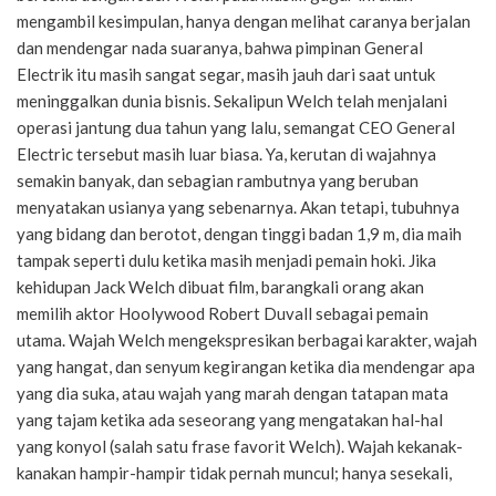
mengambil kesimpulan, hanya dengan melihat caranya berjalan
dan mendengar nada suaranya, bahwa pimpinan General
Electrik itu masih sangat segar, masih jauh dari saat untuk
meninggalkan dunia bisnis. Sekalipun Welch telah menjalani
operasi jantung dua tahun yang lalu, semangat CEO General
Electric tersebut masih luar biasa. Ya, kerutan di wajahnya
semakin banyak, dan sebagian rambutnya yang beruban
menyatakan usianya yang sebenarnya. Akan tetapi, tubuhnya
yang bidang dan berotot, dengan tinggi badan 1,9 m, dia maih
tampak seperti dulu ketika masih menjadi pemain hoki. Jika
kehidupan Jack Welch dibuat film, barangkali orang akan
memilih aktor Hoolywood Robert Duvall sebagai pemain
utama. Wajah Welch mengekspresikan berbagai karakter, wajah
yang hangat, dan senyum kegirangan ketika dia mendengar apa
yang dia suka, atau wajah yang marah dengan tatapan mata
yang tajam ketika ada seseorang yang mengatakan hal-hal
yang konyol (salah satu frase favorit Welch). Wajah kekanak-
kanakan hampir-hampir tidak pernah muncul; hanya sesekali,