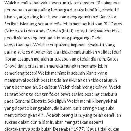
Walch memiliki banyak alasan untuk tersenyum. Dia pimpinan
perusahaan yang paling berharga di muka bumi ini, eksekutif
bisnis yang paling luar biasa dan mengagumkan di Amerika
Serikat. Memang benar, media lebih memperhatikan Bill Gates
(Microsoft) dan Andy Groves (Intel), tetapi Jack Welch tidak
peduli siapa yang menjadi bintang panggung. Pada
kenyataannya, Welch merupakan pimpinan eksekutif yang
paling sukses di Amerika; dia tidak membutuhkan validasi dari
Koran ataupun majalah untuk apa yang telah dia raih. Gates,
Grove dan perusahaan mereka mungkin memang lebih
cemerlang tetapi Welch memimpin sebuah bisnis yang
mempunyai sedikit pesaing dalam ukuran dan tidak satupun
yang bermasalah. Sekalipun Welch tidak mengakuinya, Welch
sangat bangga dengan fakta bawa setiap pesaing cemburu
pada General Electric. Sekalipun Welch memiliki banyak hal
yang dapat dibanggakan, dia bukan jenis orang yang suka
menyombongkan diri. Adakah orang lain, yang telah demikian
sukses dalam dunia bisnis, akan mengatakan seperti
dikatakannya apda bulan Desember 1977, “Saya tidak cukup