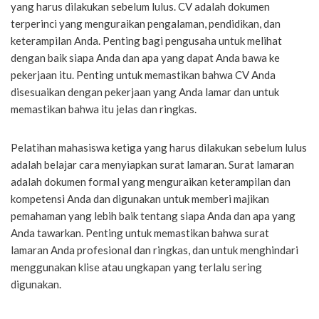
yang harus dilakukan sebelum lulus. CV adalah dokumen
terperinci yang menguraikan pengalaman, pendidikan, dan
keterampilan Anda. Penting bagi pengusaha untuk melihat
dengan baik siapa Anda dan apa yang dapat Anda bawa ke
pekerjaan itu. Penting untuk memastikan bahwa CV Anda
disesuaikan dengan pekerjaan yang Anda lamar dan untuk
memastikan bahwa itu jelas dan ringkas.
Pelatihan mahasiswa ketiga yang harus dilakukan sebelum lulus
adalah belajar cara menyiapkan surat lamaran. Surat lamaran
adalah dokumen formal yang menguraikan keterampilan dan
kompetensi Anda dan digunakan untuk memberi majikan
pemahaman yang lebih baik tentang siapa Anda dan apa yang
Anda tawarkan. Penting untuk memastikan bahwa surat
lamaran Anda profesional dan ringkas, dan untuk menghindari
menggunakan klise atau ungkapan yang terlalu sering
digunakan.