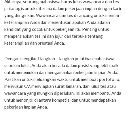
Akhirnya, seorang mahasiswa harus lulus wawancara dan tes
psikologis untuk diterima dalam pekerjaan impian dengan karir
yang diinginkan. Wawancara dan tes dirancang untuk menilai
keterampilan Anda dan menentukan apakah Anda adalah
kandidat yang cocok untuk pekerjaan itu. Penting untuk
mempersiapkan tes ini dan jujur dan terbuka tentang
keterampilan dan prestasi Anda.
Dengan mengikuti langkah – langkah pelatihan mahasiswa
sebelum lulus, Anda akan berada dalam posisi yang lebih baik
untuk menemukan dan mengamankan pekerjaan impian Anda.
Pastikan untuk meluangkan waktu untuk membuat portofolio,
menyusun CV, menyiapkan surat lamaran, dan lulus tes atau
wawancara yang mungkin diperlukan. Ini akan membantu Anda
untuk menonjol di antara kompetisi dan untuk mendapatkan
pekerjaan impian Anda.
——————————————————————————————————