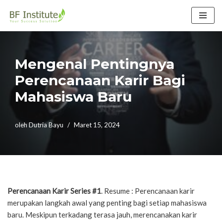
Lompat
ke
konten
Mengenal Pentingnya
Perencanaan Karir Bagi
Mahasiswa Baru
oleh
Dutria Bayu
Maret 15, 2024
Perencanaan Karir Series #1
. Resume : Perencanaan karir
merupakan langkah awal yang penting bagi setiap mahasiswa
baru. Meskipun terkadang terasa jauh, merencanakan karir