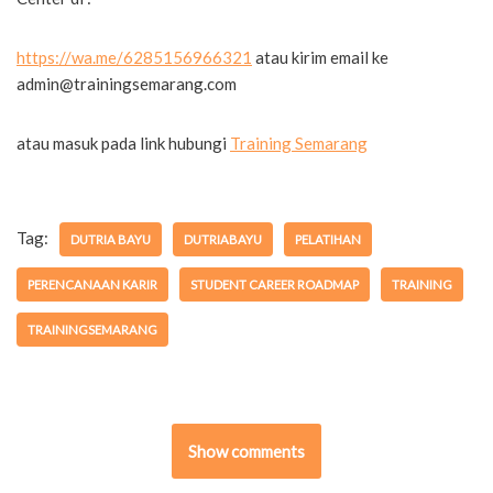
https://wa.me/6285156966321
atau kirim email ke
admin@trainingsemarang.com
atau masuk pada link hubungi
Training Semarang
Tag:
DUTRIA BAYU
DUTRIABAYU
PELATIHAN
PERENCANAAN KARIR
STUDENT CAREER ROADMAP
TRAINING
TRAININGSEMARANG
Show comments